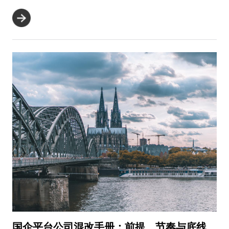
跑...
国企平台公司混改手册：前提、节奏与底线
20