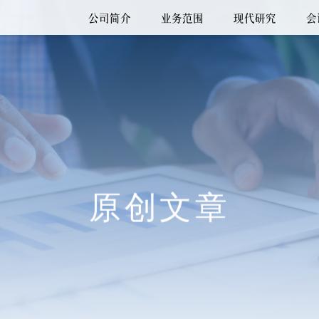
公司简介
业务范围
现代研究
会
原创文章