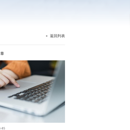
返回列表
文章
8-05