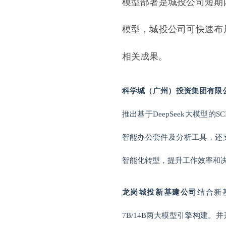
模型部署是城投公司短期
模型，城投公司可快速布
相关成果。
科学城（广州）投资集团有限
推出基于DeepSeek大模型
智能办公套件及分析工具，还
智能化转型，提升工作效率和
龙岗城投新基建公司
结合新基
7B/14B两大模型引擎构建