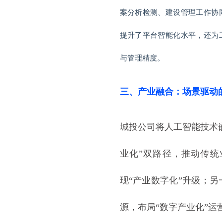
案分析检测、建设管理工作协
提升了平台智能化水平，还为
与管理精度。
三、产业融合：场景驱动
城投公司将人工智能技术嵌
业化”双路径，推动传
现“产业数字化”升级；
源，布局“数字产业化”运