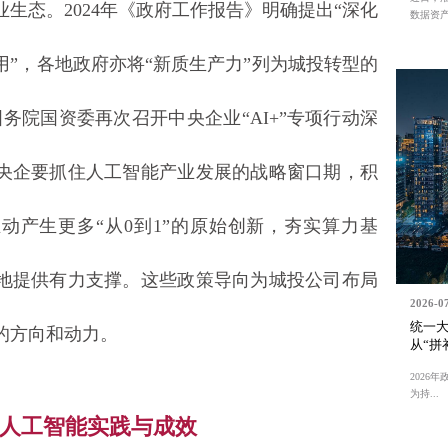
生态。2024年《政府工作报告》明确提出“深化
数据资产2
”，各地政府亦将“新质生产力”列为城投转型的
国务院国资委再次召开中央企业“AI+”专项行动深
央企要抓住人工智能产业发展的战略窗口期，积
动产生更多“从0到1”的原始创新，夯实算力基
地提供有力支撑。这些政策导向为城投公司布局
2026-0
统一
的方向和动力。
从“拼
2026
为持...
的人工智能实践与成效