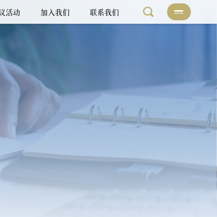
议活动
加入我们
联系我们