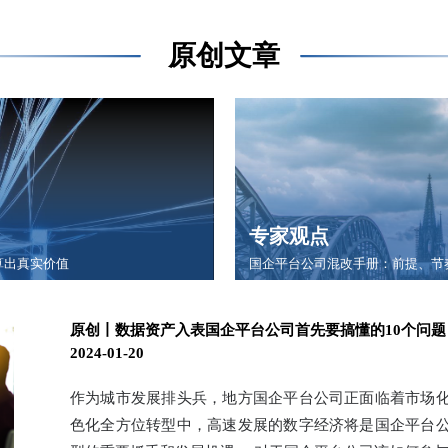
原创文章
专家观点
算出真实价值
国企平台公司混改手册：前提、节
原创丨数据资产入表国企平台公司首先要搞懂的10个问题
2024-01-20
作为城市发展排头兵，地方国企平台公司正面临着市场
色化全方位转型中，高速发展的数字经济将是国企平台