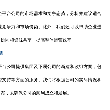
企平台公司的市场需求和竞争态势，分析并建议适合
业竞争力和市场份额。此外，我们还可以帮助企业进
务协同和资源共享，提高整体运营效率。
组
平台公司提供集团及下属公司的新建和改组方案，包
资支持等方面的服务。我们将根据公司的实际情况和
方案，以确保公司的顺利成立和发展。