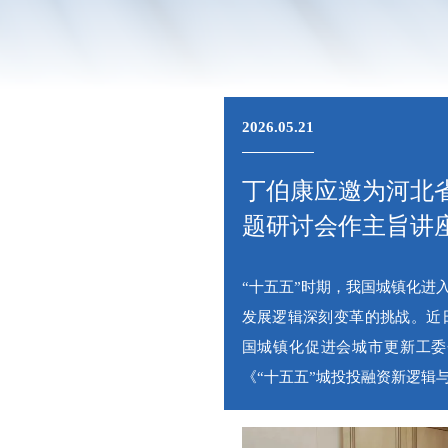
2026.05.21
丁伯康应邀为河北
题研讨会作主旨讲
“十五五”时期，我国城镇化进
发展逻辑深刻变革的挑战。近
国城镇化促进会城市更新工委
《“十五五”城投投融资新逻辑