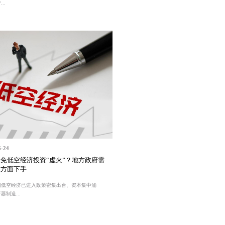
..
6-24
免低空经济投资“虚火”？地方政府需
三方面下手
国低空经济已进入政策密集出台、资本集中涌
器制造...