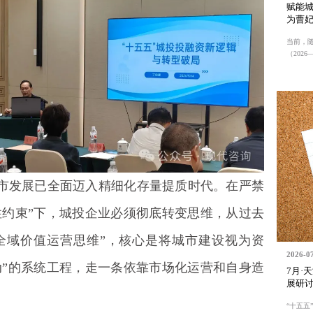
赋能
为曹
当前，
（2026—2
市发展已全面迈入精细化存量提质时代。在严禁
性约束”下，城投企业必须彻底转变思维，从过去
“全域价值运营思维”，核心是将城市建设视为资
2026-0
动”的系统工程，走一条依靠市场化运营和自身造
7月·
展研
。
“十五五