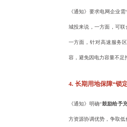
《通知》要求电网企业需
城投来说，一方面，可联
一方面，针对高速服务
容，避免因电力容量不足
4. 长期用地保障“锁
《通知》明确“
鼓励给予充
方资源协调优势，争取低