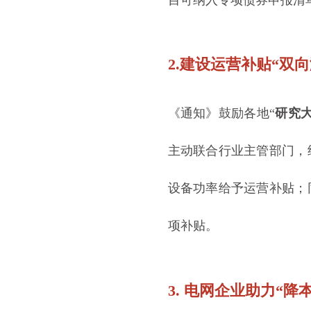
2.建设运营补贴“双向
《通知》鼓励各地“
研究
主动联合行业主管部门，
设备功率给予运营补贴；
项补贴。
3. 电网企业助力“降