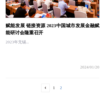
赋能发展 链接资源 2023中国城市发展金融赋
能研讨会隆重召开
2023年无锡...
2024
01/20
1
2