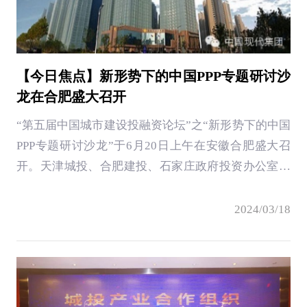
【今日焦点】新形势下的中国PPP专题研讨沙
龙在合肥盛大召开
“第五届中国城市建设投融资论坛”之“新形势下的中国
PPP专题研讨沙龙”于6月20日上午在安徽合肥盛大召
开。天津城投、合肥建投、石家庄政府投资办公室、
全国城投联络会、安徽投融资协会、安庆城投、合肥
交投等...
2024
03/18