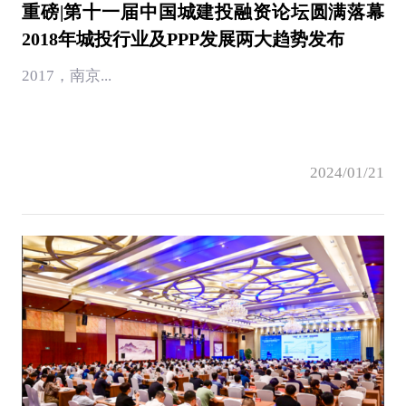
重磅|第十一届中国城建投融资论坛圆满落幕
2018年城投行业及PPP发展两大趋势发布
2017，南京...
2024
01/21