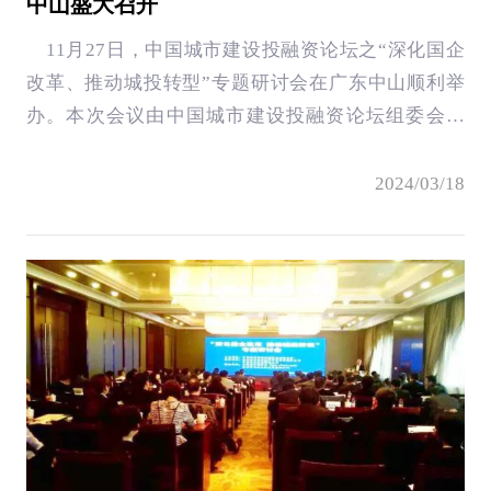
中山盛大召开
11月27日，中国城市建设投融资论坛之“深化国企
改革、推动城投转型”专题研讨会在广东中山顺利举
办。本次会议由中国城市建设投融资论坛组委会主
办，中国现代集团有限公司承办，中山城市建设集团
有限公司、中国...
2024
03/18