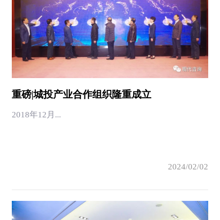
重磅|城投产业合作组织隆重成立
2018年12月...
2024
02/02