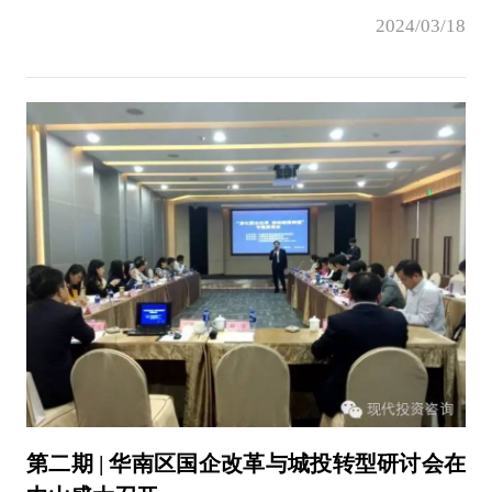
经营有限责...
2024
03/18
第二期 | 华南区国企改革与城投转型研讨会在