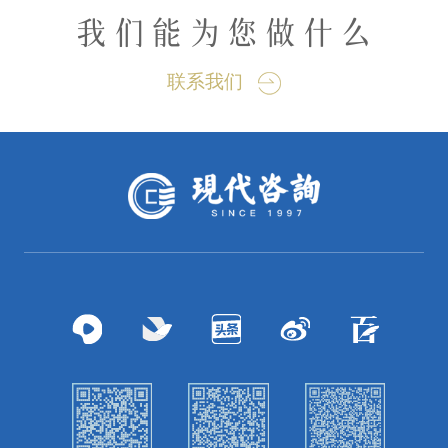
我们能为您做什么
联系我们