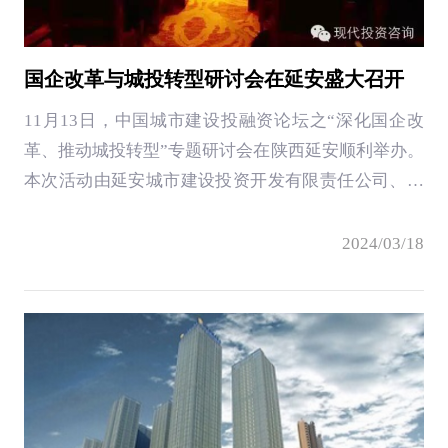
国企改革与城投转型研讨会在延安盛大召开
11月13日，中国城市建设投融资论坛之“深化国企改
革、推动城投转型”专题研讨会在陕西延安顺利举办。
本次活动由延安城市建设投资开发有限责任公司、中
国现代集团有限公司承办，中国城投网（www.cfacn....
2024
03/18