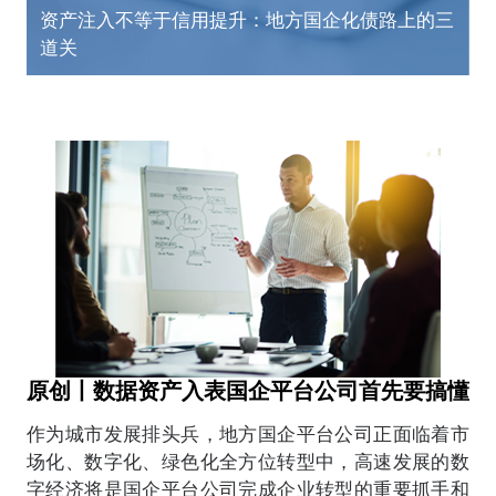
资产注入不等于信用提升：地方国企化债路上的三
道关
原创丨数据资产入表国企平台公司首先要搞懂的1
作为城市发展排头兵，地方国企平台公司正面临着市
场化、数字化、绿色化全方位转型中，高速发展的数
字经济将是国企平台公司完成企业转型的重要抓手和