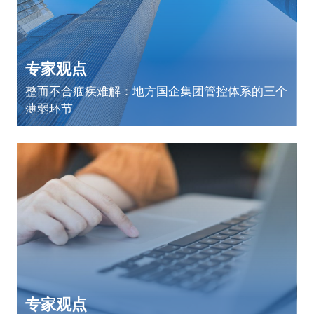
专家观点
整而不合痼疾难解：地方国企集团管控体系的三个
薄弱环节
专家观点