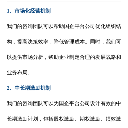
1、市场化经营机制
我们的咨询团队可以帮助国企平台公司优化组织结
构，提高决策效率，降低管理成本。同时，我们可
以提供市场分析，帮助企业制定合理的发展战略和
业务布局。
2、中长期激励机制
我们的咨询团队可以为国企平台公司设计有效的中
长期激励计划，包括股权激励、期权激励、绩效激