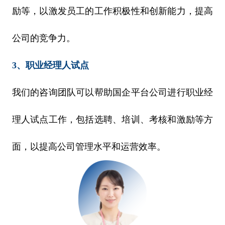
励等，以激发员工的工作积极性和创新能力，提高
公司的竞争力。
3、职业经理人试点
我们的咨询团队可以帮助国企平台公司进行职业经
理人试点工作，包括选聘、培训、考核和激励等方
面，以提高公司管理水平和运营效率。