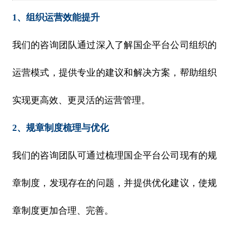
1、组织运营效能提升
我们的咨询团队通过深入了解国企平台公司组织的
运营模式，提供专业的建议和解决方案，帮助组织
实现更高效、更灵活的运营管理。
2、规章制度梳理与优化
我们的咨询团队可通过梳理国企平台公司现有的规
章制度，发现存在的问题，并提供优化建议，使规
章制度更加合理、完善。