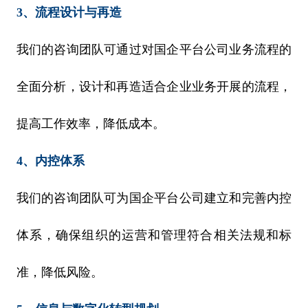
3、流程设计与再造
我们的咨询团队可通过对国企平台公司业务流程的
全面分析，设计和再造适合企业业务开展的流程，
提高工作效率，降低成本。
4、内控体系
我们的咨询团队可为国企平台公司建立和完善内控
体系，确保组织的运营和管理符合相关法规和标
准，降低风险。