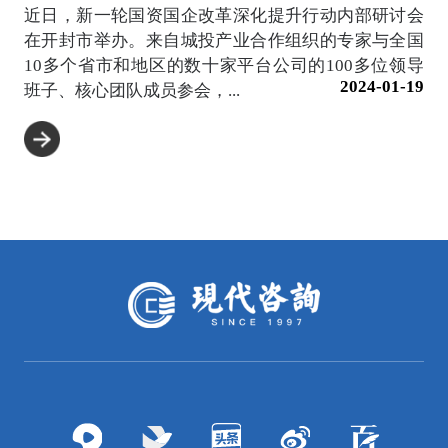
近日，新一轮国资国企改革深化提升行动内部研讨会
在开封市举办。来自城投产业合作组织的专家与全国
10多个省市和地区的数十家平台公司的100多位领导
2024-01-19
班子、核心团队成员参会，...