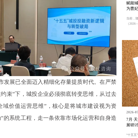
赋能
为曹
当前，
（2026—2
市发展已全面迈入精细化存量提质时代。在严禁
性约束”下，城投企业必须彻底转变思维，从过去
“全域价值运营思维”，核心是将城市建设视为资
2026-0
动”的系统工程，走一条依靠市场化运营和自身造
7月·
展研
。
“十五五