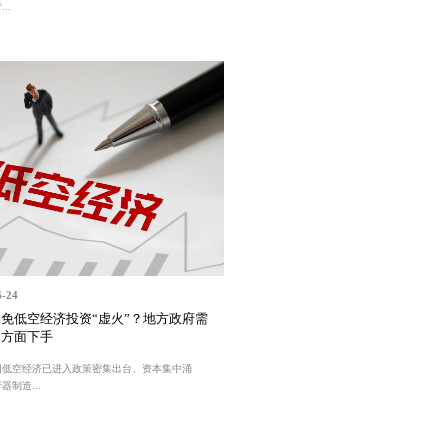
..
6-24
免低空经济投资“虚火”？地方政府需
三方面下手
国低空经济已进入政策密集出台、资本集中涌
器制造...