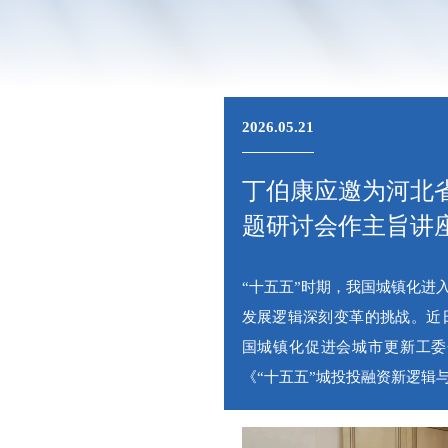
2026.05.21
丁伯康应邀为河北
题研讨会作主旨讲
“十五五”时期，我国城镇化进
发展逻辑深刻变革的挑战。近
国城镇化促进会城市更新工委
《“十五五”城投投融资新逻辑