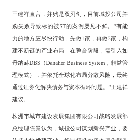
王建祥直言，并购是双刃剑，目前城投公司并
购失败导致标的被ST的案例屡见不鲜。“有能
力的地方应尽快行动，先做1家，再做3家，构
建不断链的产业布局。在整合阶段，需引入如
丹纳赫DBS（Danaher Business System，精益管
理模式），并依托全球化布局分散风险，最终
通过证券化解决债务与资本循环问题。”王建祥
建议。
株洲市城市建设发展集团有限公司战略发展部
总经理陈景认为，城投公司谋划新兴产业，要