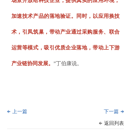
场景开放给科技企业，提供真实的应用环境，
加速技术产品的落地验证。同时，以应用换技
术，引凤筑巢，带动产业通过采购服务、联合
运营等模式，吸引优质企业落地，带动上下游
产业链协同发展。
”丁伯康说。
上一篇
下一篇
返回列表