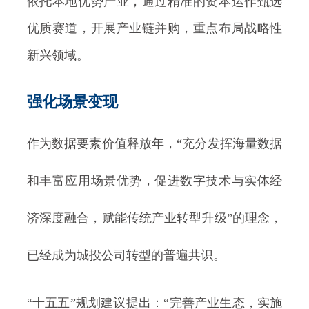
依托本地优势产业，通过精准的资本运作甄选
优质赛道，开展产业链并购，重点布局战略性
新兴领域。
强化场景变现
作为数据要素价值释放年，“充分发挥海量数据
和丰富应用场景优势，促进数字技术与实体经
济深度融合，赋能传统产业转型升级”的理念，
已经成为城投公司转型的普遍共识。
“十五五”规划建议提出：“完善产业生态，实施