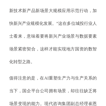
新技术新产品新场景大规模应用示范行动，加
快新兴产业规模化发展。”这在多位城投行业人
士看来，意味着要将新兴产业场景与数据要素
场景紧密契合，这样才能实现地方国资的数智
化转型之路。
值得注意的是，在AI重塑生产力与生产关系的
当下，国企平台公司拥有场景，却往往缺乏将
场景变现的能力。现代咨询集团副总经理崔恩