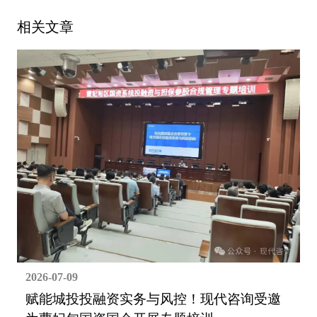
相关文章
2026-07-09
赋能城投投融资实务与风控！现代咨询受邀