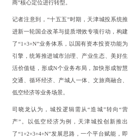
商”核心定位进行转型。
记者注意到，“十五五”时期，天津城投系统推
进新一轮国企改革与提质增效专项行动，构建
了“1+3+N”业务体系，以国有资本投资功能为
引擎，统筹推进城市治理、产业生态、美好生
活价值链，形成N个业务布局，加快形成智慧
交通、循环经济、产城人一体、文旅商融合、
低空经济等业务场景。
司晓龙认为，城投逻辑需从“造城”转向“营
产”。以低空经济为例，天津城投创新推出
了“1+2+3+4+N”发展思路，一个平台赋能，即