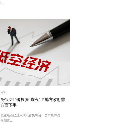
..
6-24
免低空经济投资“虚火”？地方政府需
三方面下手
国低空经济已进入政策密集出台、资本集中涌
器制造...