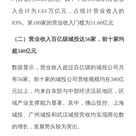
入合计为1.61万亿元，占统计营业收入的
83%。第100家的营业收入门槛为51.60亿元
（二）营业收入百亿级城投达56家，前十家均
超340亿元
数据显示，营业收入超过百亿级的城投公司共
有56家。前十家的城投公司营收规模均在340亿
元以上，均来自东部与中部经济活跃地区，区
域产业支撑能力显著。其中，佛山投控、上海
城投、广州城投和武汉城投营收均实现两位数
的增长，发展势头较为突出。