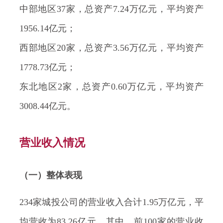
中部地区37家，总资产7.24万亿元，平均资产
1956.14亿元；
西部地区20家，总资产3.56万亿元，平均资产
1778.73亿元；
东北地区2家，总资产0.60万亿元，平均资产
3008.44亿元。
营业收入情况
（一）整体表现
234家城投公司的营业收入合计1.95万亿元，平
均营收为83.26亿元。其中，前100家的营业收