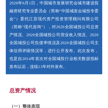
2026年6月1日，中国城市发展研究会城市建设投
融资研究专业委员会（简称“中国城发会城投专委
会”）委托江苏现代资产投资管理顾问有限公司
（简称“现代咨询”），对2026全国城投公司总资
产情况、2026全国城投公司营业收入情况、2026
全国城投公司负债率情况及2026全国城投公司主
体信用评级情况等，进行公开发布。此次发布，
也是自2014年首次对全国城投行业相关数据指标
发布以后，连续13年对外发布。
总资产情况
（一）整体表现