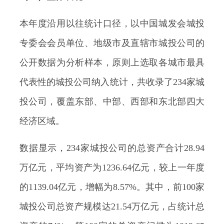
本年度沿用以往统计口径，以中国城发会城投
专委会会员单位、地级市及直辖市城投公司的
公开数据为分析样本，原则上选取各城市最具
代表性的城投公司纳入统计，共收录了234家城
投公司，覆盖东部、中部、西部和东北部四大
经济区域。
数据显示，234家城投公司的总资产合计28.94
万亿元，平均资产为1236.64亿元，较上一年度
的1139.04亿元，增幅为8.57%。其中，前100家
城投公司总资产规模达21.54万亿元，占统计总