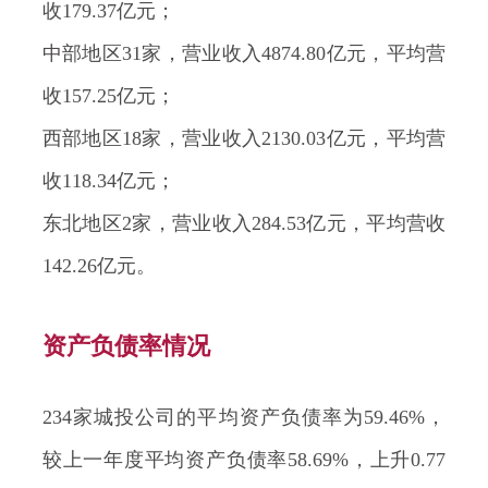
收179.37亿元；
中部地区31家，营业收入4874.80亿元，平均营
收157.25亿元；
西部地区18家，营业收入2130.03亿元，平均营
收118.34亿元；
东北地区2家，营业收入284.53亿元，平均营收
142.26亿元。
资产负债率情况
234家城投公司的平均资产负债率为59.46%，
较上一年度平均资产负债率58.69%，上升0.77