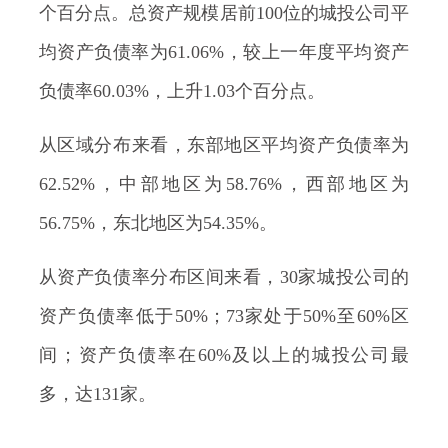
个百分点。总资产规模居前100位的城投公司平
均资产负债率为61.06%，较上一年度平均资产
负债率60.03%，上升1.03个百分点。
从区域分布来看，东部地区平均资产负债率为
62.52%，中部地区为58.76%，西部地区为
56.75%，东北地区为54.35%。
从资产负债率分布区间来看，30家城投公司的
资产负债率低于50%；73家处于50%至60%区
间；资产负债率在60%及以上的城投公司最
多，达131家。