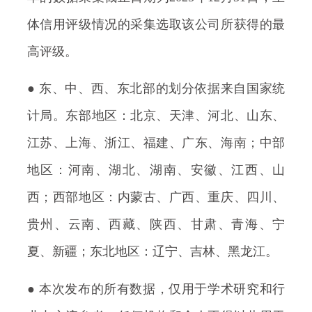
体信用评级情况的采集选取该公司所获得的最
高评级。
● 东、中、西、东北部的划分依据来自国家统
计局。东部地区：北京、天津、河北、山东、
江苏、上海、浙江、福建、广东、海南；中部
地区：河南、湖北、湖南、安徽、江西、山
西；西部地区：内蒙古、广西、重庆、四川、
贵州、云南、西藏、陕西、甘肃、青海、宁
夏、新疆；东北地区：辽宁、吉林、黑龙江。
● 本次发布的所有数据，仅用于学术研究和行